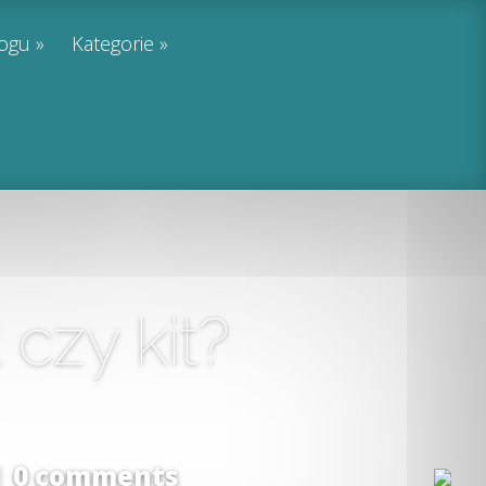
logu
Kategorie
 czy kit?
|
0 comments