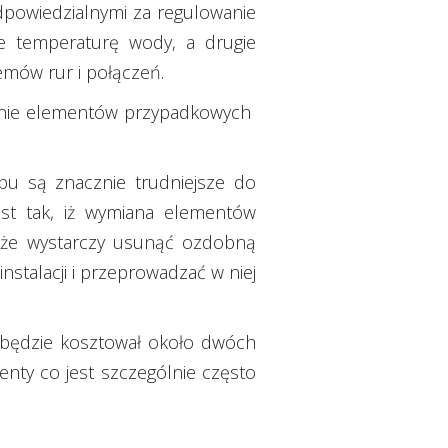
dpowiedzialnymi za regulowanie
je temperaturę wody, a drugie
emów rur i połączeń.
czenie elementów przypadkowych
ypu są znacznie trudniejsze do
jest tak, iż wymiana elementów
, że wystarczy usunąć ozdobną
nstalacji i przeprowadzać w niej
t będzie kosztował około dwóch
nty co jest szczególnie często