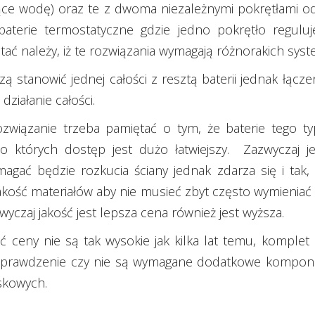
ące wodę) oraz te z dwoma niezależnymi pokrętłami o
baterie termostatyczne gdzie jedno pokrętło regulu
tać należy, iż te rozwiązania wymagają różnorakich syst
zą stanowić jednej całości z resztą baterii jednak łą
iałanie całości.
związanie trzeba pamiętać o tym, że baterie tego t
do których dostęp jest dużo łatwiejszy. Zazwyczaj 
agać będzie rozkucia ściany jednak zdarza się i tak
jakość materiałów aby nie musieć zbyt często wymieniać i
wyczaj jakość jest lepsza cena również jest wyższa.
oć ceny nie są tak wysokie jak kilka lat temu, komple
t sprawdzenie czy nie są wymagane dodatkowe kompone
skowych.