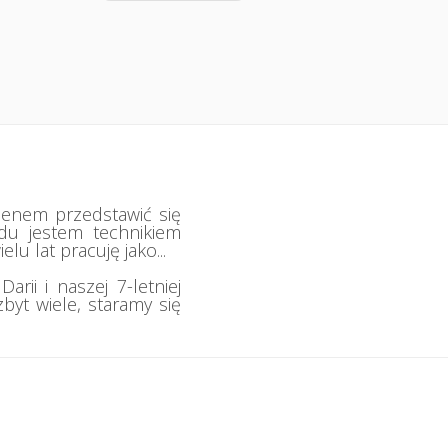
ienem przedstawić się
odu jestem technikiem
lu lat pracuję jako...
rii i naszej 7-letniej
byt wiele, staramy się