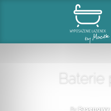
Baterie 
By
Basenowy