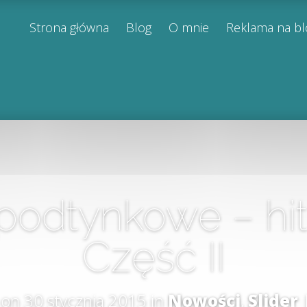
Strona główna
Blog
O mnie
Reklama na b
podtynkowe – hit
Część II
on 30 stycznia 2015 in
Nowości
,
Slider