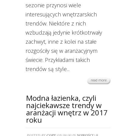
sezonie przynosi wiele
interesujących wnętrzarskich
trendów. Niektóre z nich
wzbudzają jedynie krótkotrwały
zachwyt, inne z kolei na stałe
rozgościły się w aranżacyjnym
świecie. Przykładami takich
trendów są style...
read more
Modna łazienka, czyli
najciekawsze trendy w
aranżacji wnętrz w 2017
roku
POSTED BY
COPY
ON 09:00 IN
NOWOŚCI
|
0