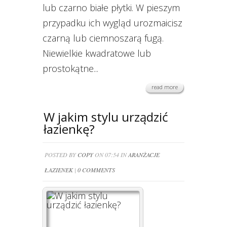
lub czarno białe płytki. W pieszym
przypadku ich wygląd urozmaicisz
czarną lub ciemnoszarą fugą.
Niewielkie kwadratowe lub
prostokątne...
read more
W jakim stylu urządzić
łazienkę?
POSTED BY
COPY
ON 07:54 IN
ARANŻACJE
ŁAZIENEK
|
0 COMMENTS