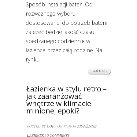
Sposób instalacji baterii Od
rozważnego wyboru
dostosowanej do potrzeb baterii
zależeć będzie jakość czasu,
spędzanego codziennie w
łazience przez całą rodzinę. Na
rynku...
read more
Łazienka w stylu retro –
jak zaaranżować
wnętrze w klimacie
minionej epoki?
POSTED BY
COPY
ON 11:46 IN
ARANŻACJE
ŁAZIENEK
|
0 COMMENTS