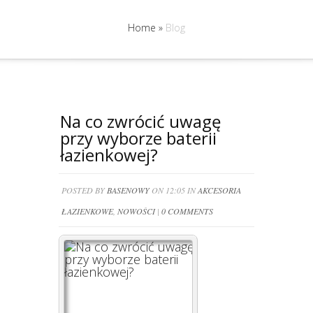
Home
»
Blog
Na co zwrócić uwagę
przy wyborze baterii
łazienkowej?
POSTED BY
BASENOWY
ON 12:05 IN
AKCESORIA
ŁAZIENKOWE
,
NOWOŚCI
|
0 COMMENTS