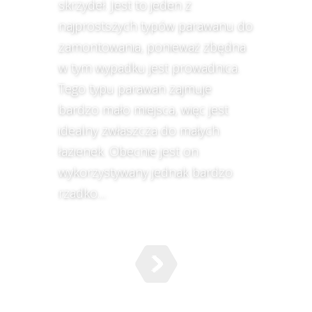
skrzydeł. Jest to jeden z
najprostszych typów parawanu do
zamontowania, ponieważ zbędna
w tym wypadku jest prowadnica.
Tego typu parawan zajmuje
bardzo mało miejsca, więc jest
idealny zwłaszcza do małych
łazienek. Obecnie jest on
wykorzystywany jednak bardzo
rzadko....