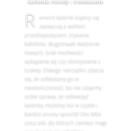
łazienek
,
Porady
|
0 comments
R
emont łazienki kojarzy się
zazwyczaj z wielkim
przedsięwzięciem: zrywanie
kafelków, długotrwałe kładzenie
nowych, brak możliwości
wykąpania się czy skorzystania z
toalety. Dlatego nierzadko zdarza
się, że odkładamy go w
nieskończoność, bo nie zdajemy
sobie sprawy, że odświeżyć
łazienkę możemy też w szybki i
bardzo prosty sposób! Oto kilka
sztuczek, do których zamiast magii