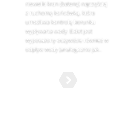
niewielki kran (baterię) najczęściej
z ruchomą końcówką, która
umożliwia kontrolę kierunku
wypływania wody. Bidet jest
wyposażony oczywiście również w
odpływ wody (analogicznie jak...