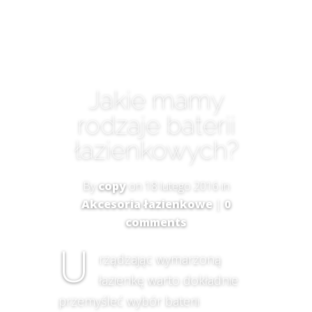
Jakie mamy
rodzaje baterii
łazienkowych?
By
copy
on 18 lutego 2016 in
Akcesoria łazienkowe
|
0
comments
U
rządzając wymarzoną
łazienkę warto dokładnie
przemyśleć wybór baterii