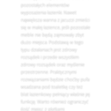
pozostałych elementów
wyposażenia łazienki. Nawet
największa wanna z jacuzzi zmieści
się w małej łazience, jeśli pozostałe
meble nie będą zajmowały zbyt
dużo miejsca. Podstawą w tego
typu działaniach jest zdrowy
rozsądek i przede wszystkim
zdrowy rozsądek oraz myślenie
przestrzenne. Praktycznymi
rozwiązaniami będzie choćby pufa
wsadzana pod toaletkę czy też
blat łazienkowy pełniący właśnie jej
funkcję. Warto również ograniczyć
ilość miejsc z płytkami