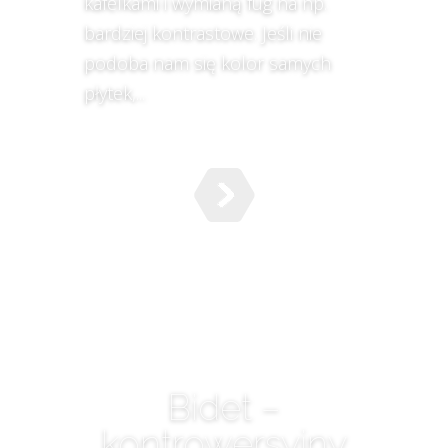
kafelkami i wymianą fug na np.
bardziej kontrastowe. Jeśli nie
podoba nam się kolor samych
płytek,...
Bidet –
kontrowersyjny