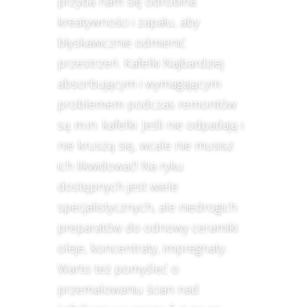
przyda nam się odrobina
kreatywności i zapału, aby
błyskawicznie odmienić
przestrzeń. Kafelki Najbardziej
absorbującym i wymagającym
problemem podczas remontów
są m.in. kafelki. Jeśli nie odpadają i
nie kruszą się, wcale nie musisz
ich likwidować! Na ryku
dostępnych jest wiele
specjalistycznych, ale niedrogich
preparatów do odnowy ceramiki:
oleje, koncentraty, impregnaty.
Warto też pomyśleć o
przemalowaniu ścian nad