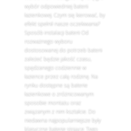
wybór odpowiedniej baterii
łazienkowej. Czym się kierować, by
efekt spełnił nasze oczekiwania?
Sposób instalacji baterii Od
rozważnego wyboru
dostosowanej do potrzeb baterii
zależeć będzie jakość czasu,
spędzanego codziennie w
łazience przez całą rodzinę. Na
rynku dostępne są baterie
łazienkowe o zróżnicowanym
sposobie montażu oraz
związanym z nim kształcie. Do
niedawna najpopularniejsze były
klasyczne baterie stojące. Tego