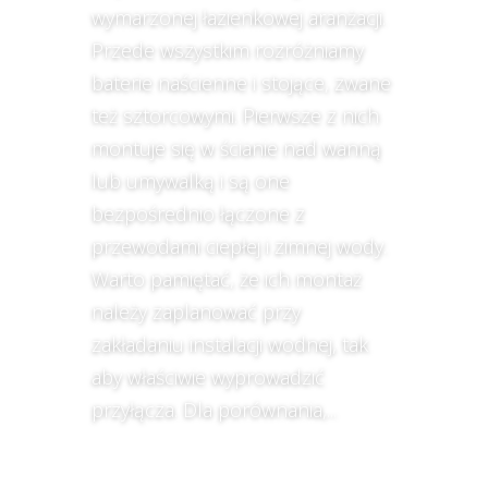
wymarzonej łazienkowej aranżacji.
Przede wszystkim rozróżniamy
baterie naścienne i stojące, zwane
też sztorcowymi. Pierwsze z nich
montuje się w ścianie nad wanną
lub umywalką i są one
bezpośrednio łączone z
przewodami ciepłej i zimnej wody.
Warto pamiętać, że ich montaż
należy zaplanować przy
zakładaniu instalacji wodnej, tak
aby właściwie wyprowadzić
przyłącza. Dla porównania,...