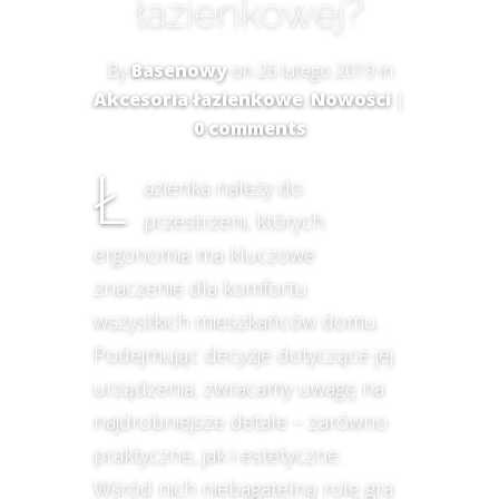
łazienkowej?
By
Basenowy
on 26 lutego 2019 in
Akcesoria łazienkowe
,
Nowości
|
0 comments
Ł
azienka należy do
przestrzeni, których
ergonomia ma kluczowe
znaczenie dla komfortu
wszystkich mieszkańców domu.
Podejmując decyzje dotyczące jej
urządzenia, zwracamy uwagę na
najdrobniejsze detale – zarówno
praktyczne, jak i estetyczne.
Wśród nich niebagatelną rolę gra