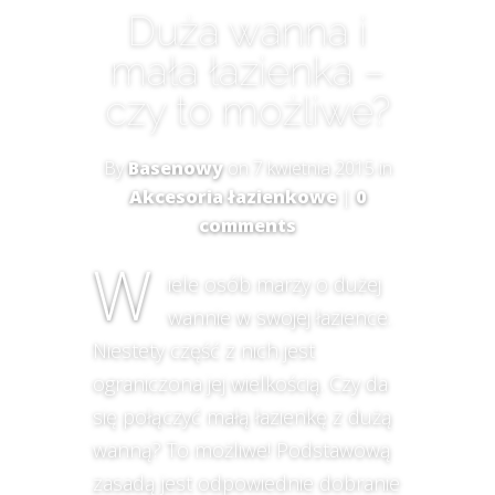
Duża wanna i
mała łazienka –
czy to możliwe?
By
Basenowy
on 7 kwietnia 2015 in
Akcesoria łazienkowe
|
0
comments
W
iele osób marzy o dużej
wannie w swojej łazience.
Niestety część z nich jest
ograniczona jej wielkością. Czy da
się połączyć małą łazienkę z dużą
wanną? To możliwe! Podstawową
zasadą jest odpowiednie dobranie