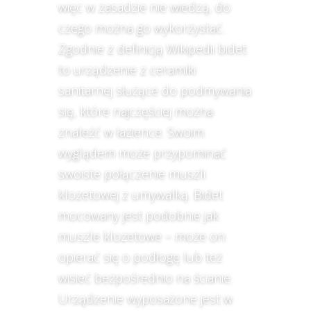
więc w zasadzie nie wiedzą, do
czego można go wykorzystać.
Zgodnie z definicją Wikipedii bidet
to urządzenie z ceramiki
sanitarnej służące do podmywania
się, które najczęściej można
znaleźć w łazience. Swoim
wyglądem może przypominać
swoiste połączenie muszli
klozetowej z umywalką. Bidet
mocowany jest podobnie jak
muszle klozetowe – może on
opierać się o podłogę lub też
wisieć bezpośrednio na ścianie.
Urządzenie wyposażone jest w