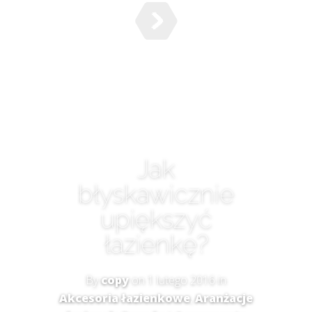
Jak
błyskawicznie
upiększyć
łazienkę?
By
copy
on 1 lutego 2016 in
Akcesoria łazienkowe
,
Aranżacje