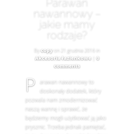
Parawan
nawannowy –
jakie mamy
rodzaje?
By
copy
on 21 grudnia 2016 in
Akcesoria łazienkowe
|
0
comments
P
arawan nawannowy to
doskonały dodatek, który
pozwala nam zmodernizować
naszą wannę i sprawić, że
będziemy mogli użytkować ją jako
prysznic. Trzeba jednak pamiętać,