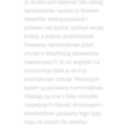
że trudno jest wykonać taki zabieg
samodzielnie, wystarczy bowiem
niewielkie niedopasowanie i
parawan nie będzie spełniał swojej
funkcji, a jedynie przeszkadzał.
Parawany harmonijkowe Jeżeli
chodzi o klasyfikację parawanów
nawannowych, to ze względu na
konstrukcję dzieli je na trzy
podstawowe rodzaje. Pierwszym
typem są parawany harmonijkowe.
Składają się one z kilku skrzydeł
nazywanych również drzwiowymi –
standardowe parawany tego typu
mają od dwóch do siedmiu