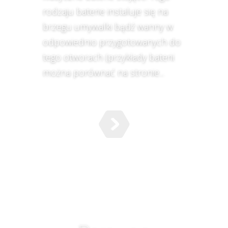
rodzaju baterie instaluje się na
brzegu umywalki bądź wanny w
odpowiednio przygotowanych do
tego otworach (przykłady baterii
można porównać na stronie...