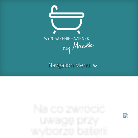
Navigation Menu
Na co zwrócić
uwagę przy
wyborze baterii