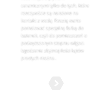
ceramicznymi tylko do tych, które
rzeczywiście są narażone na
kontakt z wodą. Resztę warto
pomalować specjalną farbą do
łazienek, czyli do pomieszczeń o
podwyższonym stopniu wilgoci.
łagodzenie zbytniej ilości kątów
prostych można...