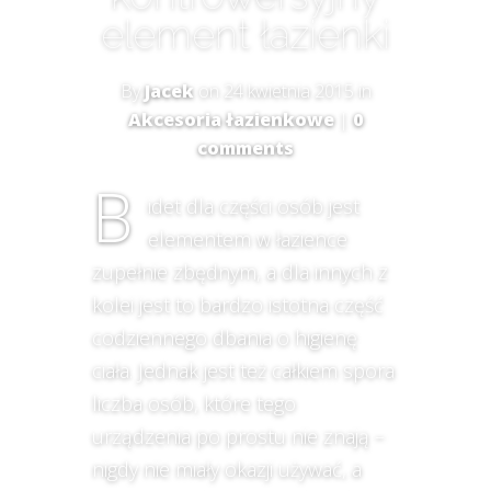
element łazienki
By
Jacek
on 24 kwietnia 2015 in
Akcesoria łazienkowe
|
0
comments
B
idet dla części osób jest
elementem w łazience
zupełnie zbędnym, a dla innych z
kolei jest to bardzo istotna część
codziennego dbania o higienę
ciała. Jednak jest też całkiem spora
liczba osób, które tego
urządzenia po prostu nie znają –
nigdy nie miały okazji używać, a