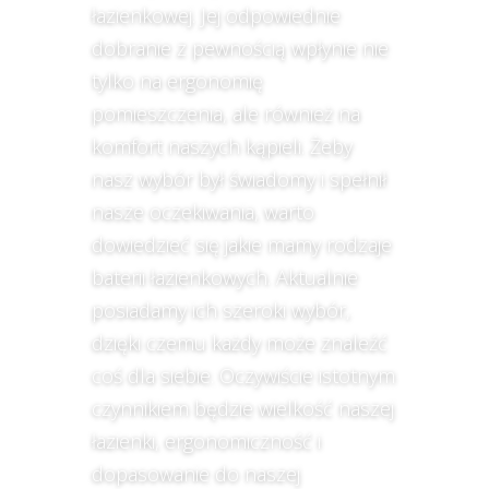
łazienkowej. Jej odpowiednie
dobranie z pewnością wpłynie nie
tylko na ergonomię
pomieszczenia, ale również na
komfort naszych kąpieli. Żeby
nasz wybór był świadomy i spełnił
nasze oczekiwania, warto
dowiedzieć się jakie mamy rodzaje
baterii łazienkowych. Aktualnie
posiadamy ich szeroki wybór,
dzięki czemu każdy może znaleźć
coś dla siebie. Oczywiście istotnym
czynnikiem będzie wielkość naszej
łazienki, ergonomiczność i
dopasowanie do naszej