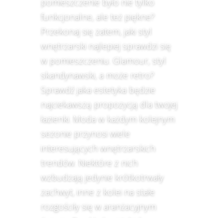
pomieszczenie było nie tylko
funkcjonalne, ale też piękne?
Przekonaj się zatem, jaki styl
wnętrzarski najlepiej sprawdzi się
w pomieszczeniu. Glamour, styl
skandynawski, a może retro?
Sprawdź jaka estetyka będzie
najciekawszą propozycją dla twojej
łazienki. Moda w każdym kolejnym
sezonie przynosi wiele
interesujących wnętrzarskich
trendów. Niektóre z nich
wzbudzają jedynie krótkotrwały
zachwyt, inne z kolei na stałe
rozgościły się w aranżacyjnym