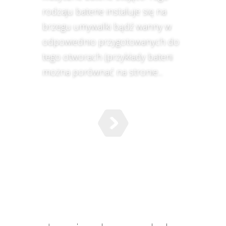
rodzaju baterie instaluje się na
brzegu umywalki bądź wanny w
odpowiednio przygotowanych do
tego otworach (przykłady baterii
można porównać na stronie...