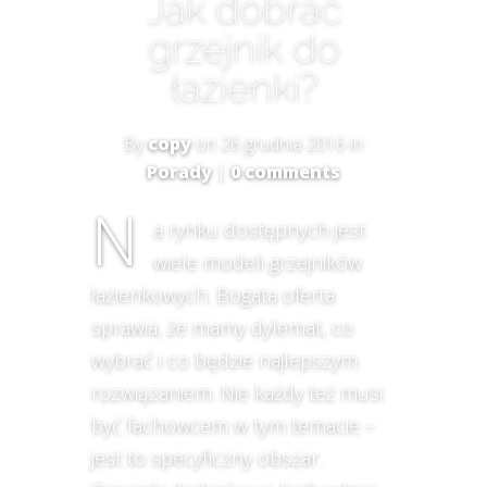
Jak dobrać
grzejnik do
łazienki?
By
copy
on 26 grudnia 2016 in
Porady
|
0 comments
N
a rynku dostępnych jest
wiele modeli grzejników
łazienkowych. Bogata oferta
sprawia, że mamy dylemat, co
wybrać i co będzie najlepszym
rozwiązaniem. Nie każdy też musi
być fachowcem w tym temacie –
jest to specyficzny obszar.