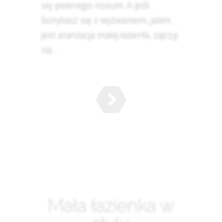
się pewnego novum. A jeśli
borykasz się z wyzwaniem, jakim
jest aranżacja małej łazienki, zajrzyj
na...
Mała łazienka w