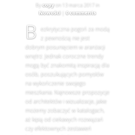
By
copy
on 13 marca 2017 in
Nowości
|
0 comments
B
ezkrytyczna pogoń za modą
z pewnością nie jest
dobrym posunięciem w aranżacji
wnętrz. Jednak coroczne trendy
mogą być znakomitą inspiracją dla
osób, poszukujących pomysłów
na wykończenie swojego
mieszkania. Najnowsze propozycje
od architektów i wizualizacje, jakie
możemy zobaczyć w katalogach,
aż kipią od ciekawych rozwiązań
czy efektownych zestawień