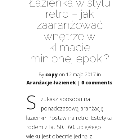
Łazienka w stylu
retro – jak
zaaranżować
wnętrze w
klimacie
minionej epoki?
By
copy
on 12 maja 2017 in
Aranżacje łazienek
|
0 comments
S
zukasz sposobu na
ponadczasową aranżację
łazienki? Postaw na retro. Estetyka
rodem z lat 50. i 60. ubiegłego
wieku jest obecnie jedną z