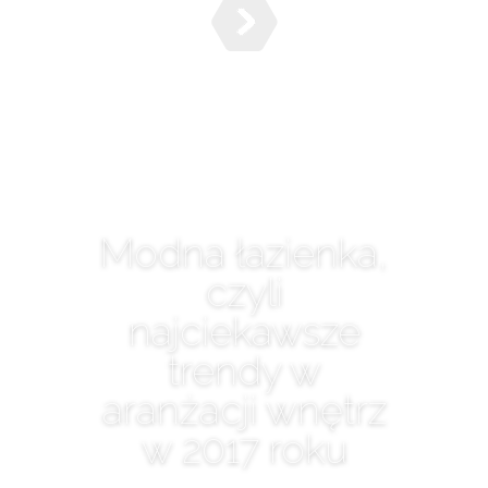
Modna łazienka,
czyli
najciekawsze
trendy w
aranżacji wnętrz
w 2017 roku