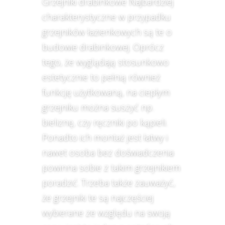
Grzejniki drabinkowe Najbardziej
charakterystyczne w przypadku
grzejników łazienkowych są te o
budowie drabinkowej. Oprócz
tego, że wyglądają stosunkowo
estetycznie to pełnią również
funkcję użytkowaną, na ciepłym
grzejniku można suszyć np.
bieliznę, czy ręczniki po kąpieli.
Ponadto ich montaż jest łatwy i
nawet osoba bez doświadczenia
powinna sobie z takim grzejnikiem
poradzić. Trzeba także zauważyć,
że grzejniki te są najczęściej
wybierane ze względu na swoją