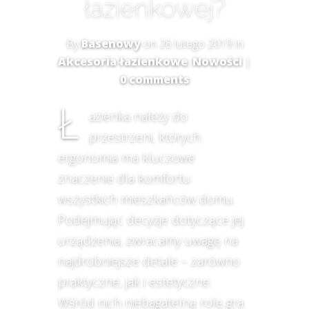
łazienkowej?
By
Basenowy
on 26 lutego 2019 in
Akcesoria łazienkowe
,
Nowości
|
0 comments
Ł
azienka należy do
przestrzeni, których
ergonomia ma kluczowe
znaczenie dla komfortu
wszystkich mieszkańców domu.
Podejmując decyzje dotyczące jej
urządzenia, zwracamy uwagę na
najdrobniejsze detale – zarówno
praktyczne, jak i estetyczne.
Wśród nich niebagatelną rolę gra