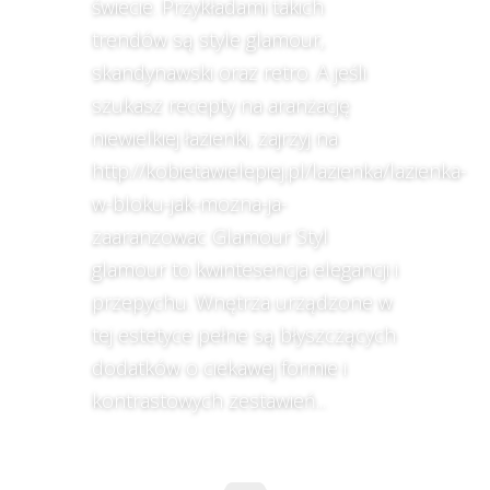
świecie. Przykładami takich
trendów są style glamour,
skandynawski oraz retro. A jeśli
szukasz recepty na aranżację
niewielkiej łazienki, zajrzyj na
http://kobietawielepiej.pl/lazienka/lazienka-
w-bloku-jak-mozna-ja-
zaaranzowac Glamour Styl
glamour to kwintesencja elegancji i
przepychu. Wnętrza urządzone w
tej estetyce pełne są błyszczących
dodatków o ciekawej formie i
kontrastowych zestawień...