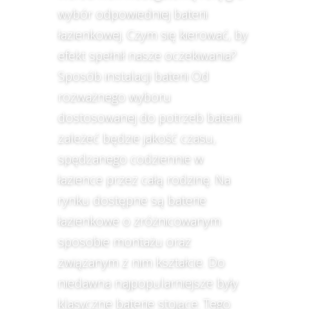
wybór odpowiedniej baterii
łazienkowej. Czym się kierować, by
efekt spełnił nasze oczekiwania?
Sposób instalacji baterii Od
rozważnego wyboru
dostosowanej do potrzeb baterii
zależeć będzie jakość czasu,
spędzanego codziennie w
łazience przez całą rodzinę. Na
rynku dostępne są baterie
łazienkowe o zróżnicowanym
sposobie montażu oraz
związanym z nim kształcie. Do
niedawna najpopularniejsze były
klasyczne baterie stojące. Tego