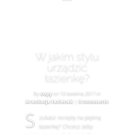
W jakim stylu
urządzić
łazienkę?
By
copy
on 10 kwietnia 2017 in
Aranżacje łazienek
|
0 comments
S
zukasz recepty na piękną
łazienkę? Chcesz żeby