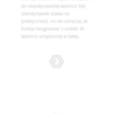
do skandynawskiej łazience Styl
skandynawski stawia na
praktyczność, co nie oznacza, że
trzeba rezygnować z ozdób. W
łazience urządzonej w takiej...