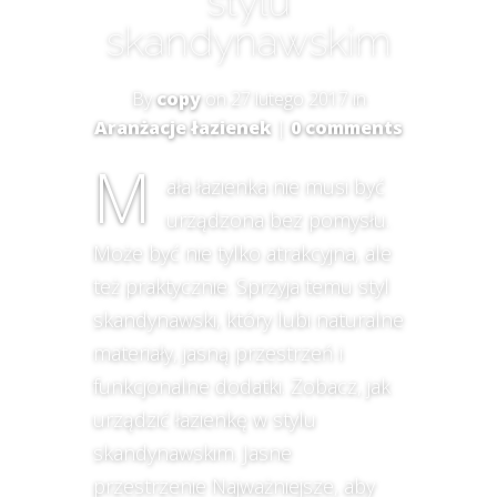
stylu
skandynawskim
By
copy
on 27 lutego 2017 in
Aranżacje łazienek
|
0 comments
M
ała łazienka nie musi być
urządzona bez pomysłu.
Może być nie tylko atrakcyjna, ale
też praktycznie. Sprzyja temu styl
skandynawski, który lubi naturalne
materiały, jasną przestrzeń i
funkcjonalne dodatki. Zobacz, jak
urządzić łazienkę w stylu
skandynawskim. Jasne
przestrzenie Najważniejsze, aby