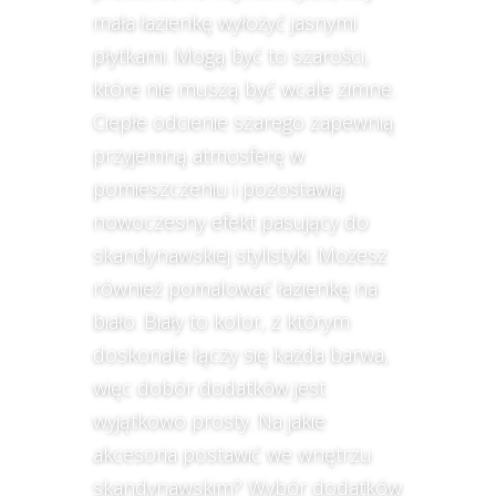
mała łazienkę wyłożyć jasnymi
płytkami. Mogą być to szarości,
które nie muszą być wcale zimne.
Ciepłe odcienie szarego zapewnią
przyjemną atmosferę w
pomieszczeniu i pozostawią
nowoczesny efekt pasujący do
skandynawskiej stylistyki. Możesz
również pomalować łazienkę na
biało. Biały to kolor, z którym
doskonale łączy się każda barwa,
więc dobór dodatków jest
wyjątkowo prosty. Na jakie
akcesoria postawić we wnętrzu
skandynawskim? Wybór dodatków