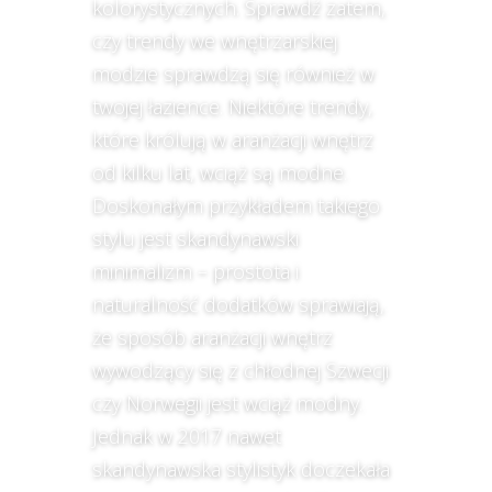
kolorystycznych. Sprawdź zatem,
czy trendy we wnętrzarskiej
modzie sprawdzą się również w
twojej łazience. Niektóre trendy,
które królują w aranżacji wnętrz
od kilku lat, wciąż są modne.
Doskonałym przykładem takiego
stylu jest skandynawski
minimalizm – prostota i
naturalność dodatków sprawiają,
że sposób aranżacji wnętrz
wywodzący się z chłodnej Szwecji
czy Norwegii jest wciąż modny.
Jednak w 2017 nawet
skandynawska stylistyk doczekała