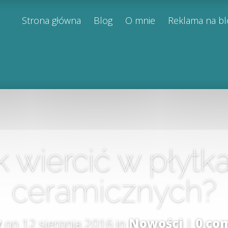
Strona główna
Blog
O mnie
Reklama na b
k wiercić w płytk
ceramicznych?
y
on 12 sierpnia 2016 in
Nowości
|
0 co