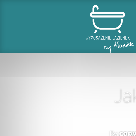
Ja
By
cop