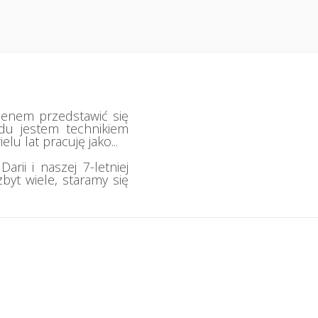
ienem przedstawić się
odu jestem technikiem
lu lat pracuję jako...
rii i naszej 7-letniej
byt wiele, staramy się