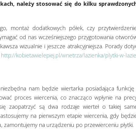
ach, należy stosować się do kilku sprawdzonych
ego, montaż dodatkowych półek, czy przytwierdzeni
ymagać od nas wcześniejszego przygotowania otworów w
ekawsza wizualnie i jeszcze atrakcyjniejsza. Porady do
w
http://kobietawielepiej.pl/wnetrza/lazienka/plytki-w-lazi
niezbędna nam będzie wiertarka posiadająca funkcję 
lować proces wiercenia, co znacząco wpłynie na precyz
ię zaopatrzyć są dwa rodzaje wierteł o takiej same
astosujemy na pierwszym etapie wiercenia, gdy będ
nu, zamontujemy na urządzeniu po przewierceniu płytki.