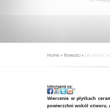
Home
»
Nowości
»
Jak wiercić 
Udostępnij na:
Wiercenie w płytkach cera
powierzchni wokół otworu, a 