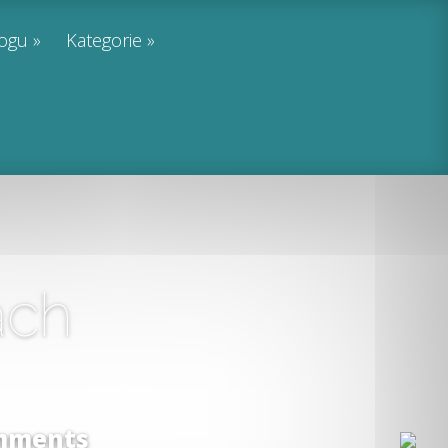
logu
Kategorie
ach
mments