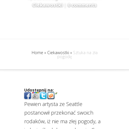
Ciekawostki
|
0 comments
Home
»
Ciekawostki
»
Sztuka na zła
pogodę
Udostępnij na:
Pewien artysta ze Seattle
postanowił przekonać swoich
rodaków, iż nie ma złej pogody, a