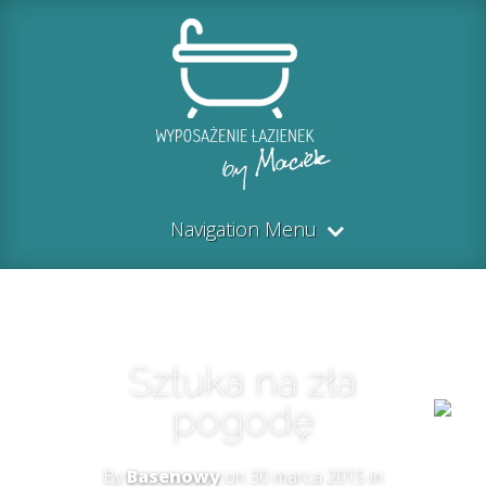
Navigation Menu
Sztuka na zła
pogodę
By
Basenowy
on 30 marca 2015 in